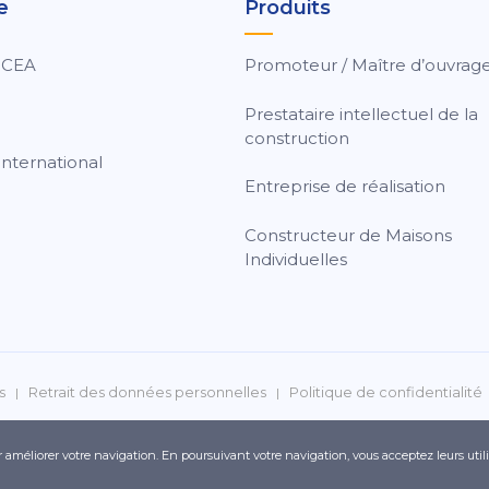
e
Produits
 CEA
Promoteur / Maître d’ouvrag
Prestataire intellectuel de la
construction
nternational
Entreprise de réalisation
Constructeur de Maisons
Individuelles
s
Retrait des données personnelles
Politique de confidentialité
ur améliorer votre navigation. En poursuivant votre navigation, vous acceptez leurs util