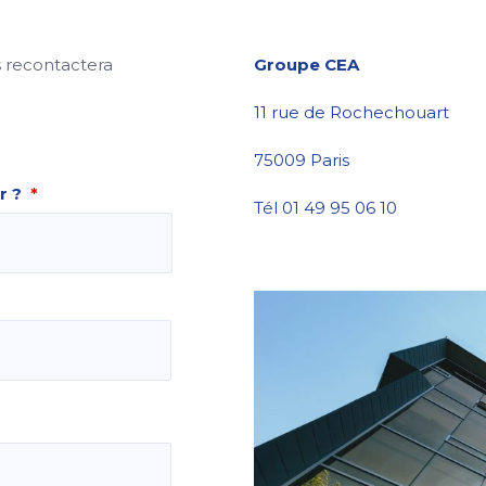
s recontactera
Groupe CEA
11 rue de Rochechouart
75009 Paris
r ?
*
Tél 01 49 95 06 10