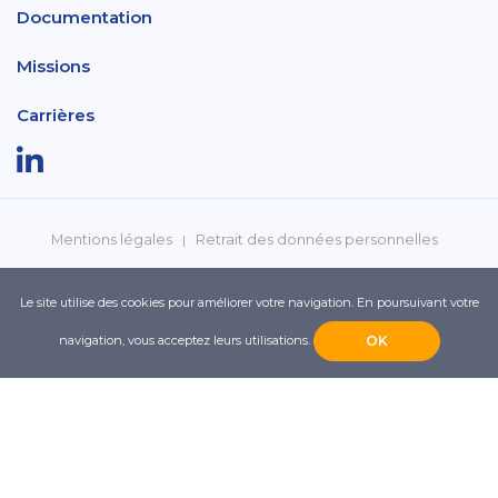
Documentation
Missions
Carrières
Mentions légales
Retrait des données personnelles
Politique de confidentialité
Réclamations
Le site utilise des cookies pour améliorer votre navigation. En poursuivant votre
navigation, vous acceptez leurs utilisations.
OK