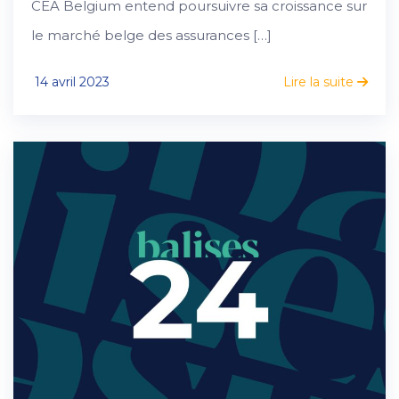
CEA Belgium entend poursuivre sa croissance sur
le marché belge des assurances […]
14 avril 2023
Lire la suite