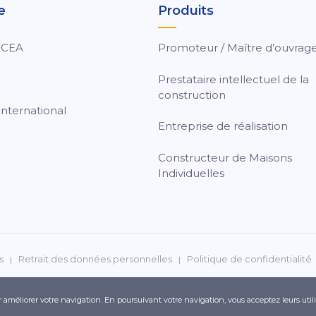
e
Produits
 CEA
Promoteur / Maître d’ouvrag
Prestataire intellectuel de la
construction
nternational
Entreprise de réalisation
Constructeur de Maisons
Individuelles
s
Retrait des données personnelles
Politique de confidentialité
ur améliorer votre navigation. En poursuivant votre navigation, vous acceptez leurs util